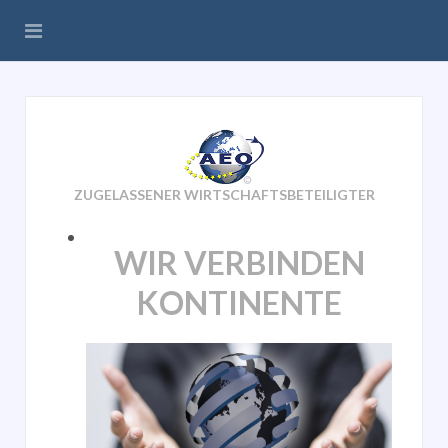
ZUGELASSENER WIRTSCHAFTSBETEILIGTER
WIR VERBINDEN
KONTINENTE