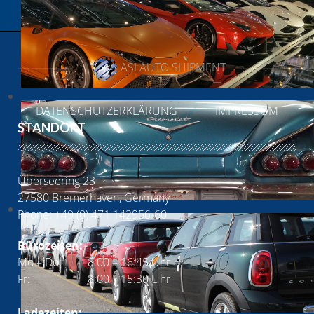
ASI AUTO SHIPMENT
DATENSCHUTZERKLÄRUNG
IMPRESSUM
STANDORT
Überseering 23
27580 Bremerhaven, Germany
Phone: +49 (0) 471 142956-60
Bürozeiten:
Mo – Do:
8:00 – 16:45 Uhr
Fr:
8:00 – 15:30 Uhr
Ladezeiten: