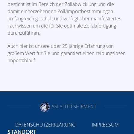
besticht ist im Bereich der Zollabwicklung und die
damit einhergehenden Zoll/Importbestimmungen
umfangreich geschult und verfügt über manifestiertes
Fachwissen um die für Sie optimale Zollabfertigung
durchzuführen.
Auch hier ist unsere über 25 jährige Erfahrung von
großem Wert für Sie und garantiert einen reibungslosen
Importablauf.
ASI AUTO SHIPMENT
DATENSCHUTZERKLÄRUNG
IMPRESSUM
STANDORT